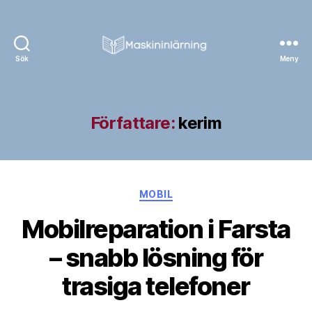
Sök
Meny
Masking
Lärning
Författare:
kerim
Kategorier
MOBIL
Mobilreparation i Farsta
– snabb lösning för
trasiga telefoner