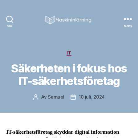
Sök
Meny
Masking
Lärning
Kategorier
IT
Säkerheten i fokus hos
IT-säkerhetsföretag
Av
Samuel
10 juli, 2024
Inläggsförfattare
Inläggsdatum
IT-säkerhetsföretag skyddar digital information